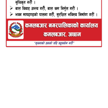
कैलाली
, १७ चैत्र /मोहन्याल गाउँपालिका प्रमुख नवल सिह
रावलको ७७ वर्षको उमेरमा निधन भएको छ ।
नेपाल कम्युनिस्ट पार्टी नेकपा एमाले का केन्द्रीय सल्लाहकार
सद्स्य, कम्युनिस्ट आन्दोलनका धरोहर रावलको काठमाडौ
स्थित अन्नपूर्ण न्युरो अस्पतालमा उपचारका क्रममा आज बिहान
१० बजे निधन भएको पारिवारिक स्रोतले जनाएको छ ।
विगत २०१५ सालदेखि कम्युनिस्ट राजनीतिक यात्रामा सक्रिय
रावल २०३६ सालमा गोर्खा दक्षिण बाहु पुरस्कार स्वर्गीय राजा
श्री ५ विरेन्द्र वीर विक्रम शाह बाट सम्मानित भएका थिए ।
स्वर्गीय रावल पन्चायती व्यवस्थाको समयमा विक्रम सम्वत
२०२९ सालमा पन्चायत विरुद्ध सुगरखाल गाविसको पहिलो
प्रधानपन्च हुनुभएको थियो । निरन्तर सर्वहारा वर्गको मुक्तिका
लागि आफ्नो आवाज बुलन्द गर्दै वि.स. २०४९ सालमा