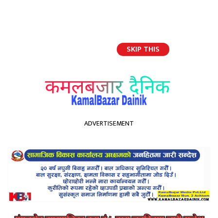
SKIP THIS
English
ADVERTISEMENT
होमपेज
एच.आई.भी.टी.वी.कार्यक्रमको जिल्ला स्तरिय समन्वयात्मक वैठक स्वास्थ्य कार्यालय
डोटीमा सम्पन्न
एच.आई.भी.टी.वी.कार्यक्रमको
जिल्ला स्तरिय समन्वयात्मक वैठक