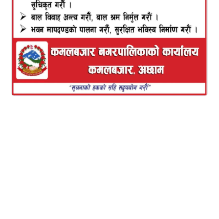
वाक नेपाल र सेभ द चिल्ड्रेन ग्लोबल फण्डको साझेदारीमा
अछाम र डोटी जिल्लामा संचालन भइरहेको
एच.आई.भी.टी.वी.कार्यक्रमको जिल्ला स्तरिय समन्वयात्मक
वैठक स्वास्थ्य कार्यालय डोटीमा सम्पन्न भएको छ ।
वाक नेपालका अध्यक्ष बल बहादुर केसीको अध्यक्षतामा
भएको बैठकका प्रमुख
विशिष्ट अतिथि दिपायल सिलगढी नगरपालिकाका नगर प्रमुख
बाजि सिं खडका रहनु भएको बैठकमा जिल्ला अस्पताल
डोटीका मेडिकल सुपरिटेन्डेन्ट सुजित मण्डल, क्षय,कुष्टरोग
निरिक्षक पंकज कलोनी, सि.डि.एफ. नेपाल डोटीका अध्यक्ष
खडकराज शर्मा, ए.आर.टि. इन्चार्ज कमल रेग्मी, दि.सि.न.पा.
सि.अ.हे.ब. गणेश बहादुर भण्डारी, लाली गुराँस एकता