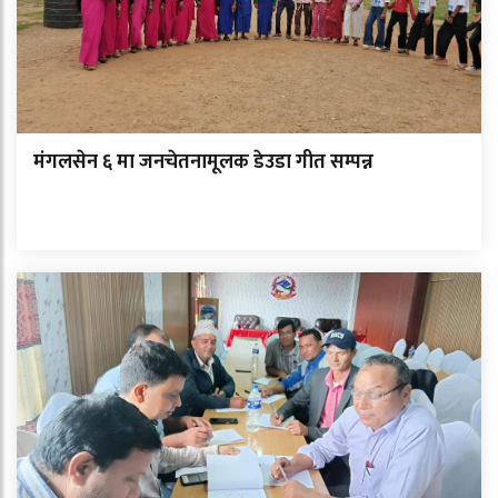
मंगलसेन ६ मा जनचेतनामूलक डेउडा गीत सम्पन्न