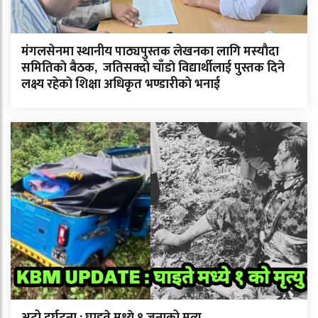
मंगलसेनमा स्थानीय पाठ्यपुस्तक लेखनका लागि मस्याैदा
समितिकाे बैठक, जतिसक्दो चाँडाे विद्यार्थीलाई पुस्तक दिने
लक्ष्य रहेकाे शिक्षा अधिकृत भण्डारीकाे भनाई