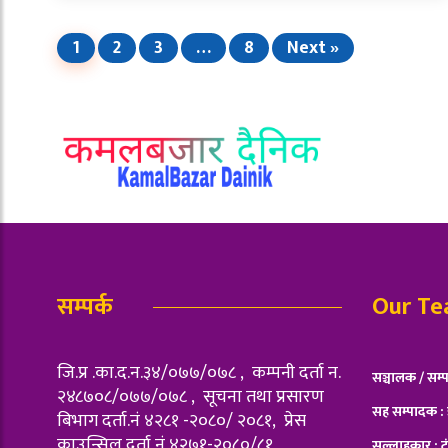
1
2
3
…
8
Next »
सम्पर्क
Our T
जि.प्र .का.द.न.३४/०७७/०७८ , कम्पनी दर्ता न‌.
सञ्चालक / सम्
२४८७०८/०७७/०७८ , सूचना तथा प्रसारण
सह सम्पादक 
बिभाग दर्ता.नं ४२८१ -२०८०/ २०८१, प्रेस
काउन्सिल दर्ता नं ४२७१-२०८०/८१
सल्लाहकार : ट