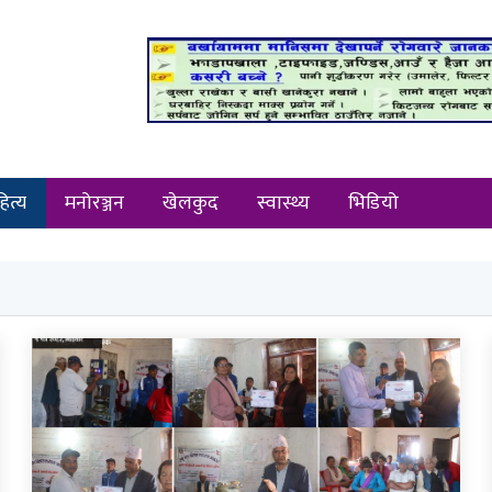
ित्य
मनोरञ्जन
खेलकुद
स्वास्थ्य
भिडियो