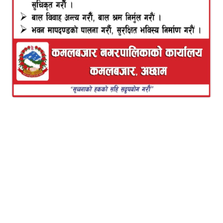
टिम दिवस मनाउन पुगेको थियो । किसानको मनोबल उच्च
राखी उनीहरूको श्रमको सम्मान गर्ने उद्देश्यले कृषि तथा
सहकारी मन्त्रालयले मुलुकभरि असार महिनाको १५ गतेलाई
राष्ट्रिय धान दिवसको रूपमा मनाउने परम्परा बसालेको थियो।
आज देशभर विभिन्न तह र तप्काले विभिन्न तरिकाले दिवस
मनाएका छन ।
तस्विर : हिक्मत बहादुर नेपाली