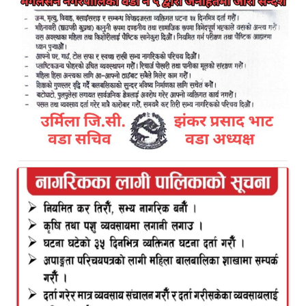
कमलबजार नगरपालिका कृषि विकास शाखाको आयोजनामा
राष्ट्रिय धान दिवस मनाईएको छ । कमलबजार नगरपालिका
वडा नं १ मुलीको कृषक दल बहादुर बिष्टको खेतमा पालिकाको