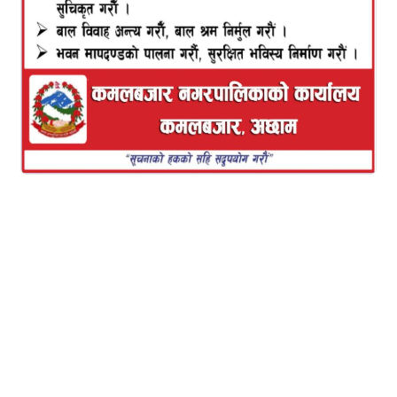
कमलबजार, जेठ १० ।
World Vision International Nepal को सहयोग
साझेदारी तथा Aastha Nepal को सहजीकरणमा
कमलबजार नगरपालिकामा सञ्चालित दुई दिने पालिका
स्तरीय बाल भेला सम्पन्न भएको छ। कमलबजार नगरपालिका
महिला, बालबालिका तथा ज्येष्ठ नागरिक शाखाको समन्वय
तथा नगर बाल सञ्जालको आयोजनामा जेठ ९ र १० गते
कार्यक्रम सञ्चालन गरिएको हो।
नगर बाल सञ्जालकी उपाध्यक्ष भूमिका विष्टको अध्यक्षतामा
सम्पन्न उद्घाटन कार्यक्रममा Yagya Prasad Dhakal प्रमुख
अतिथिका रूपमा उपस्थित रहनुभएको थियो भने शारदा विष्ट