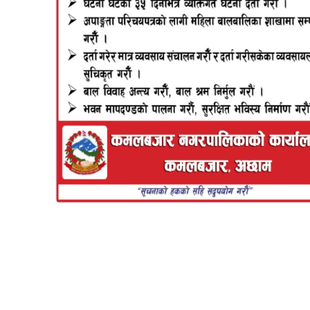
देशका प्रमुख सहरमा रमाइला कार्यक्रमहरू आयोजना
गरिँदैछ । केही कार्यक्रमहरू यस्ता छन् :
अनिल सिंहको भ्यालेन्टाइन विशेष
भ्यालेन्टाइन डेको अवसर पारेर यही १४ फेबु्रअरी अर्थात
फागुन २ गते काठमाडौंका दरबारमार्गस्थित लिक्युइड लाउञ्ज
एन्ड बारमा गायक अनिल सिंहले आफ्नो रोमान्टिक गीतहरू
प्रस्तुत गर्ने भएका छन् । दरबारमार्थस्थित उडल्यान्ड
कम्प्लेक्समा रहेको लिक्युइड लाउञ्जमा लिक्युइड ब्यान्डकै
संगीतकर्मीहरूको साथमा गायक अनिल सिंहले आफ्ना
लोकप्रिय गीतहरू प्रस्तुत गर्न लागेका हुन् । ‘भ्यालेन्टाइन्स
स्पेशल : फिचरिङ अनिल सिंह’ शीर्षकका कार्यक्रममा गायक
सिंहले एक दर्जनभन्दा बढी लोकप्रिय गीतहरू प्रस्तुत गर्नेछन् ।