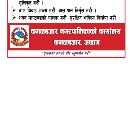
विज्ञान भण्डारी,कैलाली असोज २८ । महान चाड दशै र तिहार
नजिकिए संगै बर्षभरी खाली र सुनसान रहने गाउँघरका आगन
पनि गाउँ छोडेर जानेहरु फर्किने कुराले खुशी, हासो र उमङले
भरिपुर्ण छन । बर्ष भरी पढाइ , कामकाजमा ब्यस्त रहने आफ्ना
छोराछोरीसंग भेट हुने कुराले बाआमा, साथिभाइ संग भेट हुने
कुराले गाउँमा आफ्नै पेशा ब्यसाय गर्दै आएका साथीभाईहरु
एकदम खुसी देखिन्छन। १ बर्षमा ५ दिन, १० दिन अथवा १
महिनाको भेटमा नातिनातिनीहरु माया साट्न पाउने खुशिले
हजुरबा र हजुराआमा दिन गन्दै हुन्छन् । बर्षौ देखी