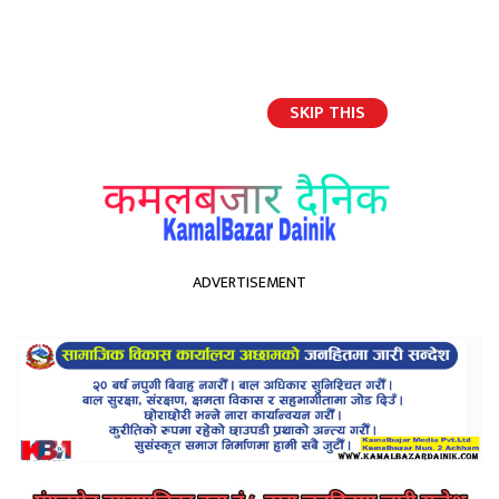
SKIP THIS
English
ADVERTISEMENT
होमपेज
नेपालीहरुका लागि महानचाड दशैको प्रयायवाची हुन हासो, खुशी र उमङ
नेपालीहरुका लागि महानचाड
दशैको प्रयायवाची हुन हासो, खुशी
र उमङ