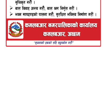
कर्णाली प्रदेश०२ ००१ ख ०४०२ नम्मरको बस पुगेपछि बस हेर्ने
स्थानीयको भिड लागेको छ।
उक्त बस बाजुराको कोल्टी हुँदै हुम्ला नियमित चल्ने बताइएको
छ।
यो पनि पढ्नुहोस