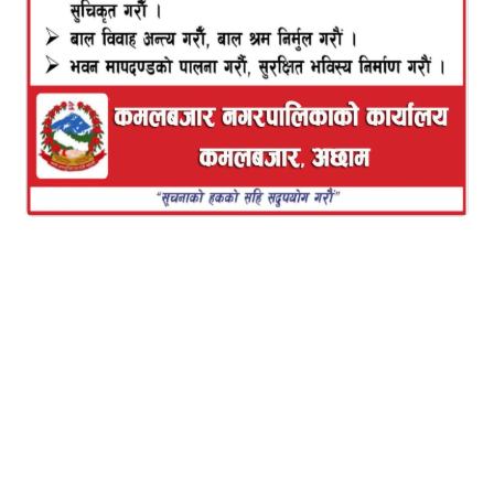
यो पनि पढ्नुहोस
मंगलसेन ६ मा जनचेतनामूलक डेउडा
गीत सम्पन्न
यो पनि पढ्नुहोस
अटो दुर्घटना : घाइते मध्ये १ जनाको
मृत्यु
यो खबर पढेर तपाईलाई
कस्तो महसुस भयो ?
[WPAC_LIKE_SYSTEM]