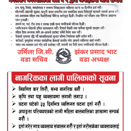
धनुषा । नेपाल कम्युनिष्ट पार्टी (नेकपा) दाहाल– नेपाल
समूहका अध्यक्ष माधवकुमार नेपालले प्रधानमन्त्रीले
प्रतिनिधिसभा विघटन गरी मुलुकलाई स’ङ्कट’मा धकेलेको
आ’रो’प लगाएका छन् ।जनकपुरधाममा नेकपा दाहाल–नेपाल
समूहले आज आयोजना गरेको नेता–कार्यकर्ता भेटघाट
कार्यक्रमलाई सम्बोधन गर्दै अध्यक्ष नेपालले प्रधानमन्त्रीबाट
देश र समाजको परिवर्तन सम्भव नभएको विचार राखे । उनले
भने, “बहुमत हाम्रो पक्षमा रहेको छ” अध्यक्ष नेपालले सडकमा
उत्रिन तयार रहन नेता तथा कार्यकर्तालाई निर्देशनसमेत दिए ।