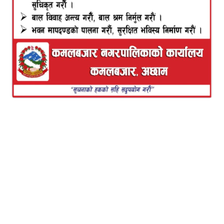
अवरोध खुलाउन सत्तापक्षले कुनै पहल नगरेको आरोप
लगाउनु भएको छ । वर्तमान सरकार तथा सात्ता साझेदारहरु
संसदको अवरोध समाधान गर्नतर्फ भन्दा पनि पेलेरै अघि बढ्न
खोजेको भन्दै नेता रावलले उचित समाधानका लागि
सरकारको नेतृत्वकर्ताले कुनै पहल नगरेको बताउनु भएको हो
।
प्रेस चौतारी अछामले सदरमुकाम मंगलसैनमा गरेको पत्रकाल
सम्मेलन कार्यक्रममा एमाले नेता रावलले नेपालको संविधान
जारी भएयता नै देशमा स्थिरता हुन नसकेको भन्दै नेपाली
जनताले निर्वाचित गरेको प्रतिनिधिको सार्वभौम थलो संसद
भएको र यसले आफ्नो उपयोगितालाई सिद्ध गर्नुपर्ने बताउनु
भयो ।
प्रेस चौतारी अछामका अध्यक्ष टेकराज भण्डारीको अध्यक्षतामा