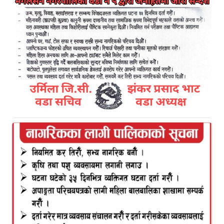
टेकराज भण्डारी, असोज १, अछाम
नेकपा एमालेका उपाध्यक्ष डाक्टर भीम रावलले संसदको