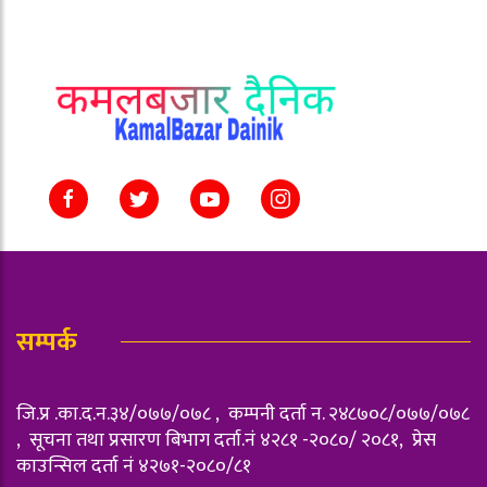
सम्पर्क
जि.प्र .का.द.न.३४/०७७/०७८ , कम्पनी दर्ता न‌. २४८७०८/०७७/०७८
, सूचना तथा प्रसारण बिभाग दर्ता.नं ४२८१ -२०८०/ २०८१, प्रेस
काउन्सिल दर्ता नं ४२७१-२०८०/८१