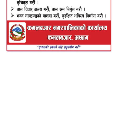
बृहत नागरिक आन्दोलनको आहृवानमा कमलपोखरीबाट
माटोकोे टीका लगाएर बालुवाटारतर्फ अघि बढेको मार्च
बालुवाटर नपुग्दै प्रहरीले हस्तक्षेप गरेको हो।
हस्तक्षेपका क्रममा प्रहरीले विरोधमा सहभागीहरुमाथि लाठी
चार्ज गर्नुका साथै पानीको फोहोरा हानेको थियो। त्यसक्रममा
एक दर्जनभन्दा धेरै नागरिक अगुवा घाइते भएका छन्।
बृहत नागरिक आन्दोलनका नारायण वाग्लेले आफूहरुको
शान्तिपूर्ण आन्दोलनमाथि प्रहरीले व्यापक दमन गरेको बताए।
आफूहरुमाथि भएको दमनको विरोध गर्दै उनले अब तेस्रो
जनआन्दोलन सुरु भएको समेत बताए।
तर, प्रहरीले भने उनीहरु निषेधित क्षेत्रमा प्रवेश गर्न खोजेपछि
रोकिएको दाबी गरेको छ।