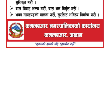
टि.बि.भण्डारी कमलबजार
भूमि आयोग अछामको अध्यक्षमा नेपाल कम्यूनिष्ट पार्टी नेकपा
का नेता कटक बहादुर साउँद नियुक्त भएका छन ।
नेपाल सरकार मन्त्रिपरिषद्को निर्णयबाट सुकुमबासी आयोग
अछामको अध्यक्षमा साँउद चयन भएका हुन ।
कमलबजार नगरपालिका वडा न.४ चाल्सा निवासी र
तत्कालीन नेकपा एमाले अछामका लोकपृय नेता समेत रहेका