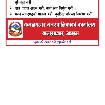
बिहीबार बसेको बैठकमा दुबैको उम्मेदवारी पेश भएको छ ।
लगतै लामो छलफल सकिएको छ ।
छलफलका क्रममा सत्ता गठबन्धनका उम्मेदवार घिमिरेलाई
सरकारमा रहेको माओवादी केन्द्र, राष्ट्रिय स्वतन्त्र पार्टी, राप्रपा
र जनमत पार्टी बाहेक जनता समाजवादी पार्टी, नागरिक
उन्मुक्ति र तीन स्वतन्त्र सांसदले मत दिने बताएका छन् ।
एमालेका ७९, माओवादीका ३२, रास्वपाका २०, राप्रपाका १४,
जनमतका ६ सांंसद छन् । यस्तै जसपाका १२, नागरिक
उन्मुक्तिका ४ र तीन सांसद जोड्दा घिमिरेको पक्षमा १७० मत
देखिन्छ।कांग्रेसका ८८ (एक निलम्बन), एकीकृत
समाजवादीका १०, लोसपाका ४ र राष्ट्रिय जनामोर्चाका एक