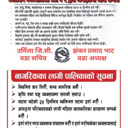
माघ, काठमाडौं । प्रतिनिधिसभाले नयाँ सभामुख चुन्दैछ ।
सभामुखका लागि नेकपा एमालेका देवराज घिमिरे र नेपाली
कांग्रेसकी ईश्वर न्यौपाने उम्मेदवार छन् ।