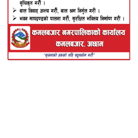
,सुबिसु,एभरेष्टनेट,मर्कनटाईलका टावरहरुले कमलबजारमा
फोन तथा ईन्टरनेट सेवा गुणस्तरिय रहेको भान हुन सक्ला जब
घाम अस्ताउन थाल्छ तब फोन नलागेर हेरानी खेप्नु पर्ला यस्तै
समस्या बाट दैनिक अछाम जिल्ला कमलबजार
नगरपालिकाका नागरिकहरु नेपाल टेलिकम र स्र्माट टेलिकम
को फोन नलाग्ने र ईन्टरनेट समस्याले आजित भएका छन ।
कमलबजार नगरपालिका लगायत यस क्षेत्रका ग्रामीण भेगमा
नेपाल टेलिकम र स्र्माट टेलिकम को फोन सेवाले निरन्तर काम
नगर्दा सर्वसाधारण ले समस्या भोग्नु परेको छ।
राति १० बजेदेखि अर्को दिन घाम नलागे सम्म फोनको नेटवर्क
नहुँदा सजिलै फोन नलाग्ने गरेको कमलबजारका स्थानीय प्रेम
भण्डारीले ‘नेपाल टेलिकमको नेटवर्कको समस्याले निकै दुःख
दिने गरेको र फोर जी टावर छ तर २ जी चल्ने साझ पर्ख