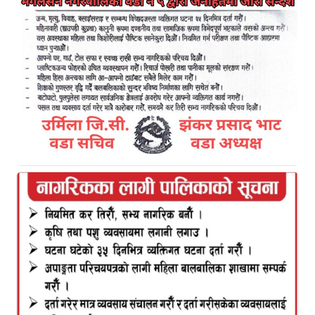
टि.बी भण्डारी कमलबजार माघ २७
तपाई पहिलो पटक कमलबजार आउनु भएको हो भने अग्लो
डाडामा छरिएर रहेका नेपाल टेलिकम ,स्र्माटका टावरहरु तथा
ईन्टरनेट सेवा प्रदायक वल्ड्रलिंक