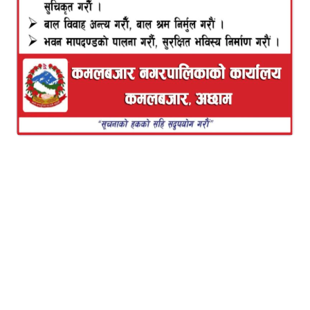
गरिरहेको बेला सीईओ अग्रवाल पक्राउ परेका हुन् ।
राजस्व अनुसन्धान विभागले भ्याटछली गरेको आरोपमा मुद्दा
दर्ता गरेपछि फरार रहेका अग्रवालले गत बिहीबार उच्च
अदालत पाटनमा आत्मसमर्पण गरेका थिए । अदालतमा
आत्मसमर्पण गरेपछि अग्रवाललाई न्यायाधीशद्वय कुमार चुडाल
र कुलप्रसाद शर्माको संयुक्त इजलासले पुर्पक्षको लागि थुनामा
पठाउने आदेश दिएपछि उनी पक्राउ परेका हुन् ।
नेपालमा पेप्सीकोला, मिरिन्डा, सेभेनअप, डिउलगायतका
पेयपदार्थ उत्पादन गर्दै आएको वरुण वेभरेज प्रालिले नक्कली
भ्याटबिल प्रयोग गरी राज्यलाई हानिपु-याएको भन्दै विभागले
कम्पनीका पूर्व र वर्तमान सञ्चालकविरुद्ध उच्च अदालत
पाटनमा गतवर्षपुस ३ गते ६४ करोड ९६ लाख दुई हजार तीन