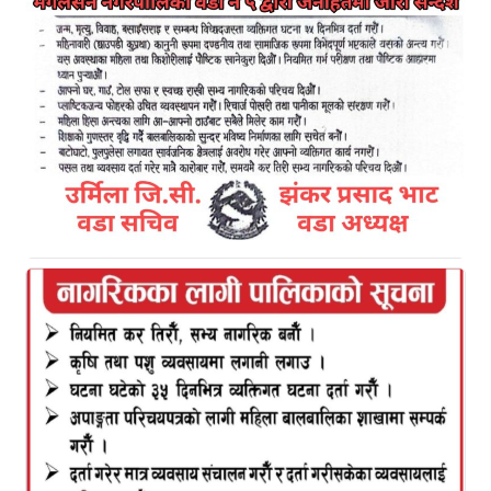
प्रमुख कार्यकारी अधिकृत पक्राउ
Kamal Bazar Dainik
February 14th, 2021
काठमाडौं ।
नक्कली भ्याटबिलको प्रयोग गरी करोडौँ रुपैयाँ राजस्व छली
गरेको आरोपमा भारतीय नागरिकको लगानीमा सञ्चालित
वरुण वेभरेज नेपाल प्रालिका प्रमुख कार्यकारी अधिकृत
(सीईओ) प्रविण अग्रवाल पक्राउ परेका छन् । नेपालका एकमात्र
अर्बपति भारतीय मुलका नेपाली नागरिक विनोद चौधरीले एक
उच्च पदस्थ सरकारी अधिकारीलाई लण्डन लगेर वेभरेजको
नक्कली भ्याटबिल काण्डलाई लेनदेनमा सेटल गराउने तयारी