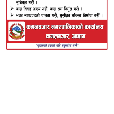
प्रतिष्ठानका कुलपति भूपाल राईले राजधानीमा आयोजित
कार्यक्रममा सार्वजनिक गरेका हुन् ।
कुलपति राईले भने–‘प्राज्ञिक क्षेत्रले बाटो देखाइदिनुपर्छ र
राजनीतिक नेतृत्वले नेतृत्वदायी भूमिका खेल्न सकेमा राष्ट्र
अगाडि बढछ ।’ उनले राजनीतिभन्दा संस्कृति महत्वपूर्ण भएको
र ग्रन्थले संस्कृतिका यावत पक्ष सार्वजनिक गरेको विचार
व्यक्त गरे । समीक्षक प्राडा अभि सुवेदीले ग्रन्थ अत्यन्तै बृहत
आकारको ग्रन्थभित्र बृहत् ज्ञानको भण्डार पाएको बताए ।
उनले भने, ‘ शक्तिसंरचनाले बाहिर पारिएका समुदायको
लिखित दस्तावेज दुर्लभ नै हुन्छन् । तर यसो भन्दैमा उनीहरुको
अस्तित्व, इतिहास र पहिचान नै हुँदैन भन्न मिल्दैन । उनीहरुसँग
रहेको मिथक, किंवदन्ति, लोकविज्ञान, लोककथा आदि सबै
लोकजीवनमा हुन्छन्, त्यसलाई इतिहासको प्रमाणको रुपमा