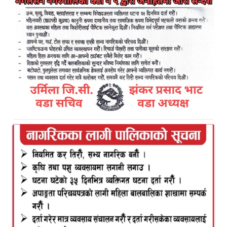
नेपाली कलासंँस्कृतिका स्पन्दन दमाईँ जातिको बारेमा बिहंगम
अनुसन्धान गरिएको ऐतिहासिक ग्रन्थ ‘रैथाने दमाईँ जातिको
लोकजीवन’ सार्वजनिक भएको छ । साहित्य एवं सञ्चारकर्मी
गोपीकृष्ण ढुंगानाद्धारा सम्पादित ग्रन्थको नेपाल प्रज्ञा–