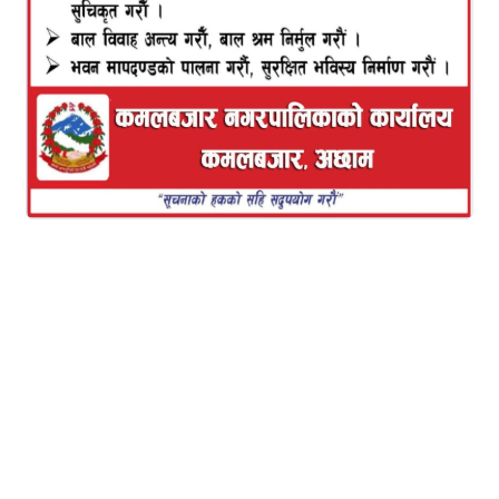
सरकारले लामो समयदेखि प्रतिबन्धित नेत्रविक्रम चन्द ‘विप्लव’
नेतृत्वको नेकपामाथि लागेको प्रतिबन्ध खोल्ने तयारी
गरिरहेको छ ।