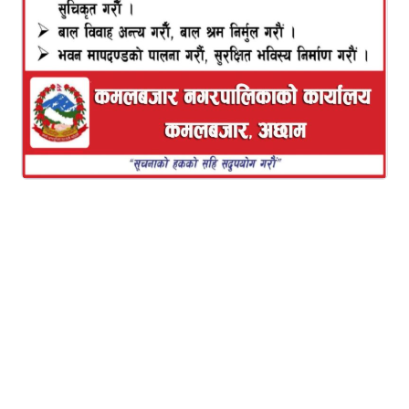
चन्द ‘विप्लव’लाई काठमाडौं ल्याउन सरकारी पक्षले हेलिकोप्टर
‘स्ट्यान्डबाई’ राखेको छ । उच्च स्रोतका अनुसार एक निजी
कम्पनीको हेलिकोप्टर ‘स्ट्यान्डबाई’ राखिएको हो ।
सरकार र विप्लव समूहबीच आज भएको तीनबुँदे सहमतिपछि
विप्लव सार्वजनिक हुने भएका हुन् । प्रधानमन्त्री केपी शर्मा
ओली र विप्लवले भोलि राजधानीमा एक कार्यक्रमलाई संयुक्त
रूरुपमा सम्बोधन गर्ने कार्यक्रम छ । विप्लव कहाँ छन् भन्ने
खुलाइएको छैन ।
स्रोतले भन्यो, “विप्लवलाई ल्याउन हेलिकोप्टर तयारी अवस्थामा छ । उनी कहाँ छन् थप
जानकारी छैन । भोलि सबै कुरा खुल्नेछ ।”
विप्लव पछिल्लो तीन वर्षयता सार्वजनिक कार्यक्रममा
देखिएका छैनन् । तर, पार्टीनिकट सञ्चारमाध्यमलाई भने उनले
अन्तर्वार्ता दिँदै आएका थिए । विप्लव समूहमाथि ओली