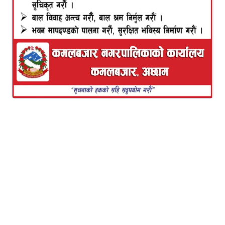
सामाजिक सञ्जालबाट तस्वीर सार्वजनिक गर्दै उनले यसबारे
जानकारी दिएकी हुन् । ‘हेर आकाशमा कालो बादल वरिपरि
चाँदीको घेरा छ, हेर धर्तीमा तिमी जन्मनुको महान् कारण छ ।
वैभवी राज्यलक्ष्मी शाही ठकुरी,’ उनले लेखेकी छन्
।
उनले शिशुको तौल साढे चार किलो रहेको र व्यथा लाग्दा
आफूलाई निकै गाह्रो भएको बताइन् । तस्वीरमा नवजात शिशु
र रेखाका श्रीमान् बलराम शाही ठकुरी पनि देखिएका छन् ।