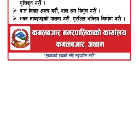
प्रकाश बजगाई
कमलबजार १ अछाम हाल शंखुवासभा
समय जब एकनास ले चल्दै थियो । भनौ आफनो गति मा
निरन्तर लगातार अनि राम्रै संग अनि भैदिन्छ के के कुरा को
जोड अनि सम्बन्ध मा फाटो अनि एक अर्का बिच मिठी नमिठो
कुरा हुन्छ । लाग्छ त्यसपछी नाना थरिका आरोप प्रतिआरोप
एबम लाल्छ्ना लगाउन थाल्छ्न ।अनि लाग्छ बिरक्त अनि के के