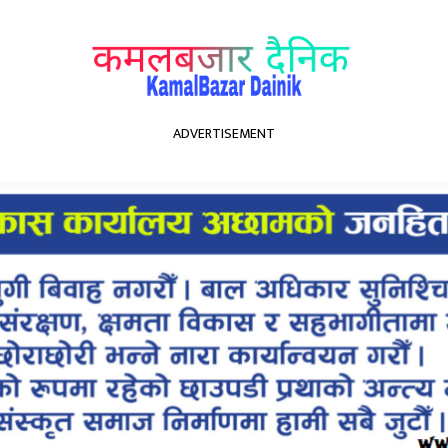
ADVERTISEMENT
ित्य
मनोरञ्जन
खेलकुद
स्वास्थ्य
भिडियो
 मुक्तक