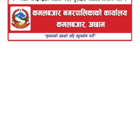
े पाएका छन -एच.एन.एबल अछाम कम