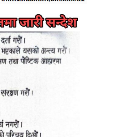
ताजा समाचार
मंगलसेन ६ मा
जनचेतनामूलक डेउडा
गीत सम्पन्न
मंगलसेनमा स्थानीय
पाठ्यपुस्तक लेखनका
लागि मस्याैदा
समितिकाे बैठक,
जतिसक्दो चाँडाे
विद्यार्थीलाई पुस्तक
दिने लक्ष्य रहेकाे शिक्षा
अधिकृत भण्डारीकाे
भनाई