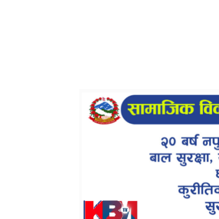
समाचार
राजनीति
सूचना-प्रविधि
साह
रोचक
होमपेज
एच.एन. एबलका ५ मुक्तक
एच.एन. एबलका ५
Kamal Bazar Dainik
March 24th, 2021