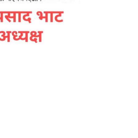
अटो दुर्घटना : घाइते
मध्ये १ जनाको मृत्यु
जन्मदिनको अवसरमा
पारस नेपालीलाई
शैक्षिक सामग्री
हस्तान्तरण
नागरिक आवाज र
कर्तव्य CVA सम्बन्धी
परिचयात्मक बैठक
कमलबजारमा सम्पन्न
सिंहदरबारस्थित दिवा
शिशु केन्द्रको मन्त्री
सिता बादीद्वारा
स्थलगत अनुगमन,