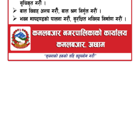
Audio
00:00
00:00
Player
यो पनि पढ्नुहोस
नागरिक आवाज र कर्तव्य CVA
सम्बन्धी परिचयात्मक बैठक
कमलबजारमा सम्पन्न
यो पनि पढ्नुहोस
मिस सुप्रानेशनल २०२६ मा नेपालको