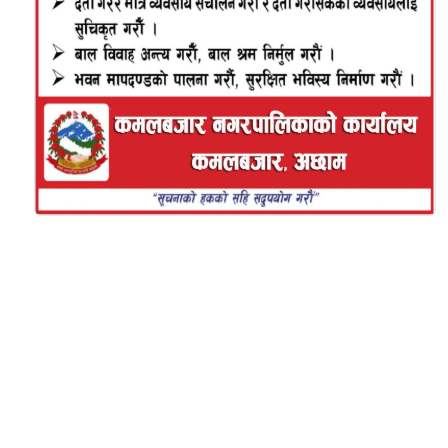
हिक्मत नेपाली ,चैत्र १७ कमलबजार । सुदुरपश्चिम तथा
कर्णाली क्षेत्रमा चर्चित लोक संस्कृति मध्यको हुड्केउली
पछिल्लो समय लोप हुदै गएको छ । जन्म देखि मृत्युु
सम्मका विभिन्न संस्कारमा प्रस्तुत गरिनुका साथै विभिन्न
सभामा प्रर्दशन गरिने हुड्केली यहाँको लोक संस्कृति
मध्येको एक प्रमुख संस्कृति रेहेको कमलबजार
नगरपालिका वडा नं ७ सेराका हुड्के बुदे दमाईले बताए ।
प्राय जसो दमाई समुदाय भित्रका हुड्केउली सम्बन्धि
जानकार व्यक्तिले प्रस्तुत गर्ने हुड्केउलीमा विरताका गाथा
समेटिएका हुन्छन । नवान्नि (पास्नी) , विवाह , बर्तबन्धका
साथै मृत्युको को संस्कारमा हुड्केली गरिने हुडेके बुदे दमाई
को भनाई छ । पहिलेको भन्दा अहिले यो संस्कार लोप हुने