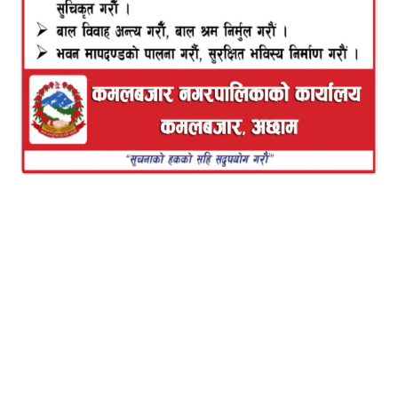
कमलबजार: अछाम जिल्लाको कमलबजार नगरपालिका–१,
मुली खिरीचौकस्थित कालिका आधारभूत विद्यालयमा दुईतले
भवनको माथिल्लो तलामा र्‍यालिङ नहुँदा साना बालबालिका
तल खस्ने जोखिम रहेको थियो। उक्त समस्यालाई मध्यनजर
गर्दै समाजसेवी तर्क बिष्टको पहल तथा सुदूरपश्चिमेली नेपाली
समाज इजरायल कार्यसमिति परिवारको सहयोगमा