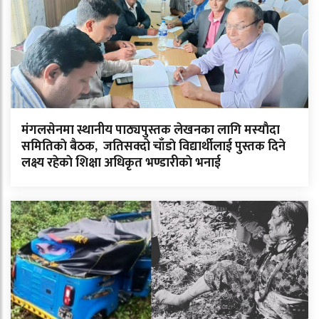
मंगलसेनमा स्थानीय पाठ्यपुस्तक लेखनका लागि मस्याैदा
समितिकाे बैठक, जतिसक्दो चाँडाे विद्यार्थीलाई पुस्तक दिने
लक्ष्य रहेकाे शिक्षा अधिकृत भण्डारीकाे भनाई