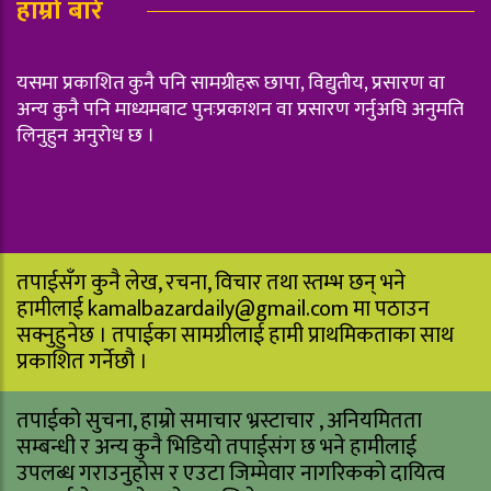
हाम्रो बारे
यसमा प्रकाशित कुनै पनि सामग्रीहरू छापा, विद्युतीय, प्रसारण वा
अन्य कुनै पनि माध्यमबाट पुनःप्रकाशन वा प्रसारण गर्नुअघि अनुमति
लिनुहुन अनुरोध छ ।
तपाईसँग कुनै लेख, रचना, विचार तथा स्तम्भ छन् भने
हामीलाई
kamalbazardaily@gmail.com
मा पठाउन
सक्नुहुनेछ । तपाईका सामग्रीलाई हामी प्राथमिकताका साथ
प्रकाशित गर्नेछौ ।
तपाईको सुचना, हाम्रो समाचार भ्रस्टाचार , अनियमितता
सम्बन्धी र अन्य कुनै भिडियो तपाईसंग छ भने हामीलाई
उपलब्ध गराउनुहोस र एउटा जिम्मेवार नागरिकको दायित्व