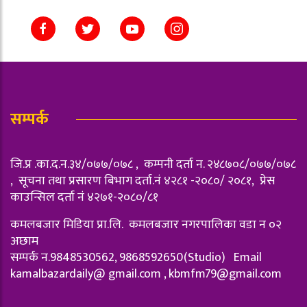
सम्पर्क
जि.प्र .का.द.न.३४/०७७/०७८ , कम्पनी दर्ता न‌. २४८७०८/०७७/०७८
, सूचना तथा प्रसारण बिभाग दर्ता.नं ४२८१ -२०८०/ २०८१, प्रेस
काउन्सिल दर्ता नं ४२७१-२०८०/८१
कमलबजार मिडिया प्रा.लि. कमलबजार नगरपालिका वडा न‌ ०२
अछाम
सम्पर्क न.9848530562, 9868592650(Studio) Email
kamalbazardaily@ gmail.com ,
kbmfm79@gmail.com