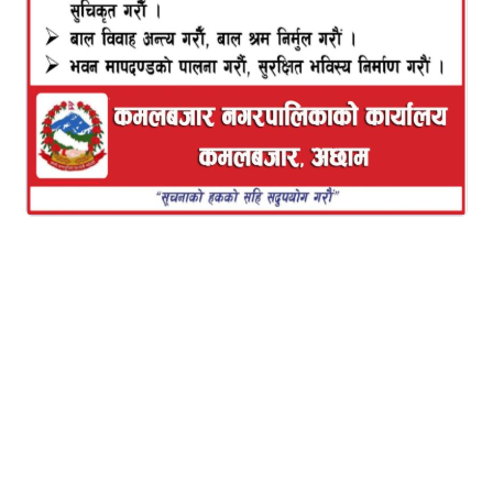
टि.बि.भण्डारी कमलबजार भ्राद २५
नेपाली काग्रेस कमलबजार नगरपालिकाको