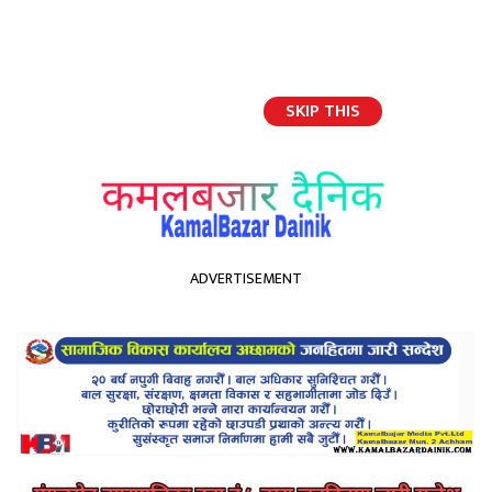
SKIP THIS
English
ADVERTISEMENT
होमपेज
ने. का. कमलबजार नगर सभापतिमा पदम ब.भण्डारी सर्वसहमत
ने. का. कमलबजार नगर
सभापतिमा पदम ब.भण्डारी
सर्वसहमत