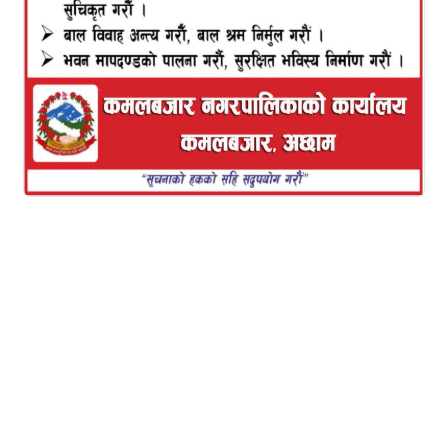
निर्मल रैका ,बर्दिया ०७ कार्ति
युनिक नेपालको १२ औं महाधिवेशन तथा २६ औ वार्षिक
साधारण सभा सम्पन्न भएको छ ।
२६ औ वार्षिक साधारण सभाले युनिक नेपालको ७ सदस्यीय
संचालक समिति चयन गरेको हो ।
जसको अध्यक्षमा प्रीम बहादुर थारु,सचिवमा निर्मला
चौधरी,कोषाध्यक्षमा जित बहादुर थारु,सदस्यहरुमा
ईन्जिनियर निर्मल कुमार थारु,राधेश्याम थारु, बसन्ती
थारु,राधा चौधरी रहेका छन भने जसको संरक्षणमा समाजिक
अभियन्ता तथा लघुबित्त बिज्ञ थारु अगुवा डा गोपाल दहित
रहनु भएको छ ।
२६ औ वार्षिक साधारण सभाले चयन गरेको कार्य समिति लाइ
समाजिक अभियन्ता थारु अगुवा गोपाल दहितले