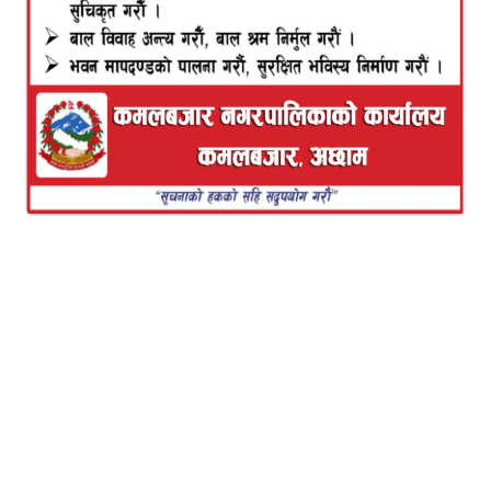
नयाँ मूल्यअनुसार पेट्रोलको प्रतिलिटर मूल्य ११० रुपैयाँ कायम
भएकाे छ भने डिजेल र मट्टितेलको ९३ रुपैयाँ पुगेको छ। हवाई
इन्धन तथा खाना पकाउने एलपी ग्यासमा भने साविककै मूल्य
कायम गरिएको निगमले जनाएकाे छ।
यो पनि पढ्नुहोस
हियाका कुरा गजल संग्रहको गृह
जिल्ला विमोचन, सौरणी मेटाउनकी
निम्ती गाँउमा गौड्या भिट कार्यक्रम
सम्पन्न
यो पनि पढ्नुहोस
कमलबजार नगरपालिका वडा नं ३