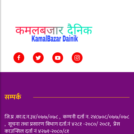
सम्पर्क
जि.प्र .का.द.न.३४/०७७/०७८ , कम्पनी दर्ता न‌. २४८७०८/०७७/०७८
, सूचना तथा प्रसारण बिभाग दर्ता.नं ४२८१ -२०८०/ २०८१, प्रेस
काउन्सिल दर्ता नं ४२७१-२०८०/८१