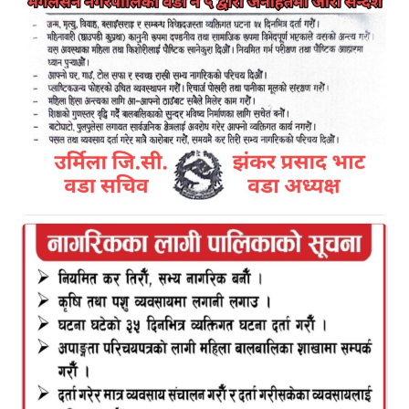
हिक्मत बहादुर नेपाली
अछाम श्रावण १९ ।
अछाम जिल्ला को तुर्माखाद गाउँपालिका वडा नं १ रहफ को
खिरापानी समुदायमा गठित खिरापानी सामुदायिक विपद
व्यवस्थापन समितिले पहिरो नियन्त्रणका लागि स्थानीय बाँस