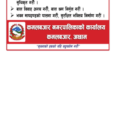
को प्रयोग गरी नयाँ प्रविधिकाबाट पहिरो रोकथामको कामहरू
सञ्चालन गरेकाे छ। वाक नेपाल र वर्ल्डविजन इन्टरनेसनल
नेपालको संयुक्त साझेदारीमा सञ्चालन भएको समुदायमा
आधारित विपद जोखिम न्यूनीकरण (CBDRR project) को
आर्थिक तथा प्राविधिक सहयोगमा उक्त खिरापानी समुदायमा
नैने अल्पीकरणीय तठबन्धन योजना सम्पन्न भएको हो ।उक्त
योजना सम्पन्न पश्चात करिब २५ घरधुरी पहिरोको जोखिमबाट
जोगिने कुरामा सामुदायिक विपद व्यवस्थापन समिति विश्वस्त
रहेको छ। उक्त योजना को कुल लागत ४ लाख ९२ हजार ८
सय ९९ जनश्रमदान सहित रहेको छ।