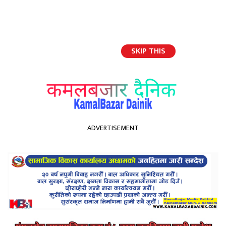
SKIP THIS
English
ADVERTISEMENT
होमपेज
कमलबजार बिमानस्थलमा हिउँ सगै रमाईरहेकाहरु फोटो फिचर :टंक भण्डारी
कमलबजार बिमानस्थलमा हिउँ सगै
रमाईरहेकाहरु फोटो फिचर :टंक
भण्डारी