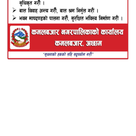
१. कमलबजारको एयरपोर्ट किन आज सम्म यो अवस्था मा
बेवारिसे झै भयो होला? २ परीक्षण उडानसम्म भै सकेको
एयरपोर्टबारे सरकार किन यति उदासिन होला? एयरपोर्ट किन
र हवाइ उडान के का लागि? यस्तै प्रश्न्नहरुले मेरो मात्र नभै सबै
यस क्षेत्रका युवाहरुको मानसपटल मा हरेक पल घोचेको
महसुस गरेको छु । मेरो सम्झनामा सायद म ५ कक्षामा पढ्दा
पहिलो पटक यो एयरपोर्ट निर्माण भै रहेको देखेको थिय तर
अहिले लगभग ३ दशक पछि मेरो सन्तान ले पनि तात्विक
फरक परेको न देख्नु केन्द्रराज्य हामी अछामी प्रती कति
उदासिन छ भन्ने कुराको ज्वलन्त उदाहरण हो। हुनत राज्य
समग्र सुदुरपस्चिम प्रती आदिकाल देखि नै उदासिन रहयो र
उपेक्षित हुनु मा केही त हाम्रै कमजोरी होलान; तर राज्यले
सुदुरपश्चिम लाइ द्वेष, ईष्र्या र उपेक्षाको भाव ले हेरिरहयो।