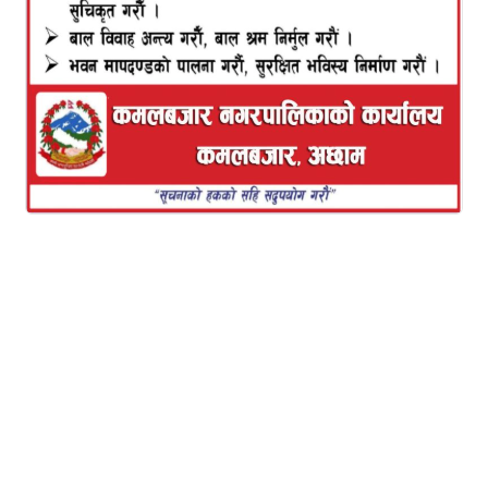
हिक्मत नेपाली
कमलबजार,असार २५
उमेरले उन्साठी नाघेका कल्लाने दमाई विगत ४५ वर्ष देखी
निरन्तर टेलरिङ्ग पेशामा आवद्ध छन । आफ्नो जीवन
कालखण्डको झण्डैं ४५ वर्ष लुगा कपडा सिलाउने कर्ममा
रमाएका कल्लाने अझै सोही कर्ममा सक्रिय छन । यो
व्यबसायमा सफलता प्राप्त गरी यहाँ सम्मको यात्रा तय गर्न