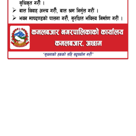
माघ ६ नेपाल कम्युनिष्ट पार्टी (नेकपा) का अध्यक्ष तथा
प्रधानमन्त्री केपी शर्मा ओलीले केही नेताहरुले युवाहरुलाई
भड्काउन खोजेको आरोप लगाएका छन्। प्रचण्ड–नेपाल
समूहका अध्यक्ष पुष्कमल दाहाल ‘प्रचण्ड’ ले संसद्
विघटनविरूद्धको आन्दोलनमा युवाहरुलाई आक्रामक रूपमा
प्रस्तुत हुन भनी दिएको दिर्नेशनप्रति लक्षित गर्दै प्रधानमन्त्री
ओलीले युवाहरुलाई भड्काउन खोजिएको आरोप लगाएका
हुन्।
यसअघि गत आइतबार प्रचण्ड–नेपाल पक्षीय अनेरास्ववियूको
भेलालाई सम्बोधन गर्दै प्रचण्डले संसद् विघटन विरूद्धको
आन्दोलनमा आक्रामक रूपमा प्रस्तुत हुन निर्देशन दिएका थिए।
मंगलबार नेकपा नुवाकोटका काठमाडौँमा उपलब्ध अगुवा