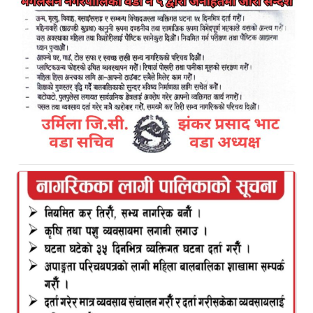
दुर्गम पहाडी जिल्ला रोल्पा नगरपालिका ४ तित्रिकोटको बिपन्न
परिवारमा जन्मीएका ३३ वर्षिय कमान सिंह थापामगर नेपाल
सरकारको उपसचिवमा सिफारीस भए पछि गाउँ नै खुसि
भएको छ। २०४५ जेठ २५ गते बुवा आईतवीर थापा र आमा
पार्बती थापाको कोखबाट कान्छो छोराका रुपमा जन्मीएका