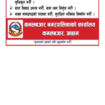
कमानका आमा बुवा दुवैले स्कुलका कक्षा कोठा पस्ने अवसर
पाएनन्।
२ भाइ ३ बहिनी मध्येका कान्छो सन्तान उनले जिल्ला बन
कार्यालय रोल्पाबाट पियनको जागरि सुरु गरेका थिए। २
कक्षामा पढ्दा बुवा प्यारालाईसिस भएर ओच्छ्यान परेपछि
परिवारलाई समस्याको पहाडले थिच्यो। ‘आमाले दु:ख गरेर
पढाउनु भएको हो। घरमा ६ महिना पनि खान पुग्ने सम्पत्ति
थिएन। धेरै पटक पढाई छोड्नु पर्ने अबस्था आउँथ्यो।’ कमान
विगत सम्झिन्छन् ‘शनिबार दिनभर जंगलमा दाउरा खोजेर
बेचेको पैसाले पढे। जति पढे कमाउँदै पढे।’
गाउँमै रहेको विद्यालयमा प्राविसम्म पढेका उनी कक्षा ६ देखि
सदरमुकाममा रहेको बाल कल्याण मावि पुगे। २०६१ सालमा