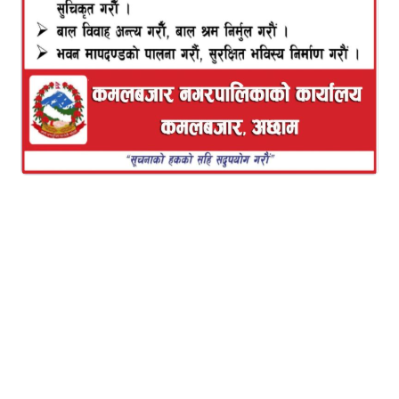
नसक्ने प्रचण्ड-माधव समूहले बताएको छ ।लीलामणि पौडेल,
राजेन्द्र पाण्डे र मुक्ति प्रधान आयोगमा पुगेर १८ गतेपछि
उपयुक्त समयमा छलफल गर्न अनुरोध गरेको पत्र बुझाएर
फर्किएका छन् ।