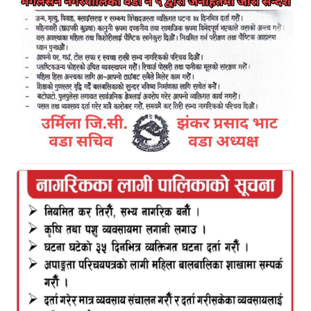
१६ माघ, काठमाडौं । प्रचण्ड-माधव समूहले नेकपाको दुबै
समूहसँग गर्न लागिएको छलफल केही दिन पर सार्न निर्वाचन
आयोगलाई आग्रह गरेको छ ।आयोगले निर्वाचन प्रयोजनका
लागि दल दर्ताको सूचना प्रकाशन र निर्वाचनको तयारीबारे
हालसम्म भएको कामबारे छलफल गर्न नेकपाको दुबै पक्षलाई
बोलाएको थियो ।
तर अध्यक्षद्धय माधवकुमार नेपाल र पुष्पकमल दाहाल प्रचण्ड
माघ १८ गतेसम्म उपत्यका बाहिर राजनीतिक कार्यक्रममा
व्यस्त रहेको र आयोगले गर्ने छलफलमा अध्यक्ष स्वयंम
उपस्थित हुन चाहेकाले शुक्रबारको छलफलमा सहभागीहुन