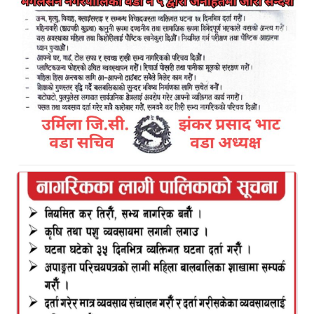
काठमाडौं । नेपाल आयल निगमले हवाई इन्धनमा प्रतिलिटर
पाँच रुपैयाँले बढाएसँगै हवाई भाडा पनि बढेको छ ।
वायुसेवा सञ्‍चालक संघ नेपालले फागुन २१ देखि लागु हुने
गरी नयाँ इन्धन शुल्क अर्थात आमबुझाइमा हवाई भाडा
बढाएको हो । इन्धन शुल्क बढाउने निर्णयलाई नेपाल नागरिक