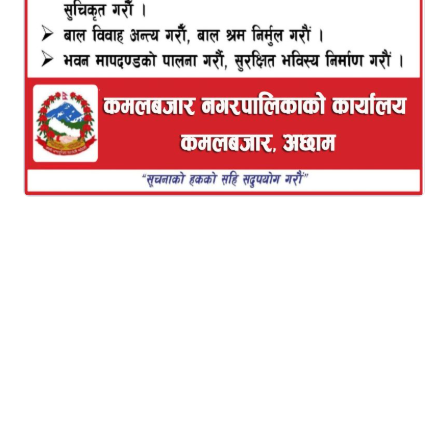
उड्डयन प्राधिकरणले स्वीकृत दिइसकेको पनि संघले जनाएको
छ ।
हवाई इन्धनको मूल्य प्रतिलिटर पाँच रुपैयाँ बढ्दा विमानको
इन्धन शुल्क न्यूनतम २० रुपैयाँदेखि अधिकतम २२०
रुपैयाँसम्म बढेको संघले जनाएको छ । संघको यो निर्णयसँगै
काठमाडौं-धनगढी उडानको इन्धन शूल्क सबैभन्दा बढी २२०
रुपैयाँ बढेको संघले जनाएको छ ।
यो पनि पढ्नुहोस
मौरीपालन प्रवर्द्धनमार्फत आयआर्जनमा
टेवा: ४० कृषकलाई मौरीघारसहित