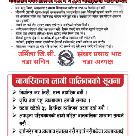
डि.बि. नेपाली