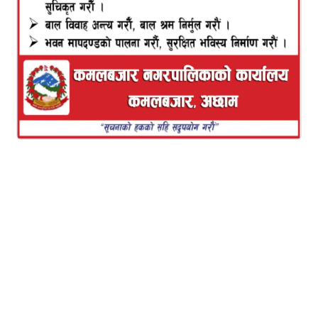
नेपाली समाज सामाजिक–सांस्कृतिक तथा अर्थ–राजनीतिक
प्रणालीले निर्माण गरेको रुढिवादी परम्पराबाट निर्देशित
पुरातनवादी समाज हो । विशेषगरी आमसञ्चारका विभिन्न
समाचार शीर्षकलाई मसिनो गरी नियाल्ने हो भने
सकारात्मकभन्दा नकारात्मक शीर्षक बढी आउने गरेको
देखिन्छ । यसमा पनि सबैभन्दा बढी लैंगिक र जातीय विभेदका
समाचार बढी आएको पाइन्छ । जबसम्म पुरातनवादी सोचको
सामाजिक संरचना, आदिम कबिला प्रकारका मूल्यमान्यता
सचेत ढंगले भत्काइँदैन, आधुनिक विज्ञानले विकास गरेको
ज्ञान–विज्ञान, सीप–प्रविधि र विज्ञानमा आधारित समाज र
सामाजिक प्रणाली बन्दैन । तबसम्म देश र जनता समृद्ध बन्न
सक्दैनन् ।