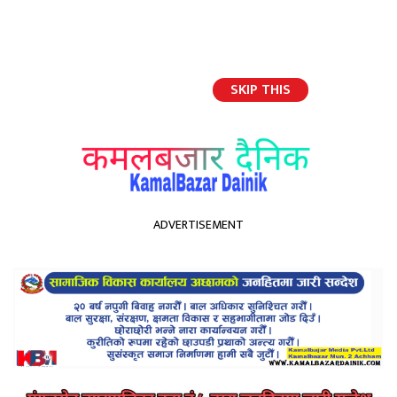
SKIP THIS
English
ADVERTISEMENT
होमपेज
निफ्राको आईपीओ आकर्षण, केही घन्टामै २.८५ लाखले दिए आवेदन
निफ्राको आईपीओ आकर्षण, केही
घन्टामै २.८५ लाखले दिए आवेदन
Kamal Bazar Dainik
January 15th, 2021