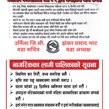
काठमाण्डौ । नेपालकै इतिहासमा हालसम्मकै सबैभन्दा ठूलो
आईपीओमा पहिलो दिन नै केही घन्टाभित्रै अचाक्ली आवेदन