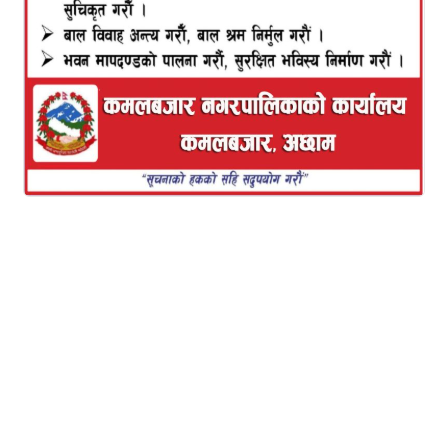
परेको छ।
नेपाल इन्फ्रास्टक्चर बैंक (निफ्रा) को यो आईपीओमा खुलेको
केही घन्टामै आवेदनको ओइरो लागेको छ। सीडीएस एन्ड
क्लियरिङ लिमिटेडका अनुसार अपराह्न ४ः४० को
तथ्यांकअनुसार यो आईपीओमा २ लाख ८५ हजार ३१८
आवेदकबाट ३ करोड ७० लाख ६२ हजार ६७० कित्ताका लागि
आवेदन परेको छ।
यो हिसाबले बैंकको यस आईपीओमा यतिधेरै आवेदन परेको
नयाँ रेडर्क नै हो। हालसम्म खुलेका अन्य आईपीओमा केही
घन्टाभित्रै यति धेरै आवेदन परेको थिएन।
बैंकले आजबाट कुल ८ करोड कित्ता आईपीओ निष्कासन
गरोको छ। कुल ८ करोड कित्तामध्ये ०।२ प्रतिशत अर्थात् १